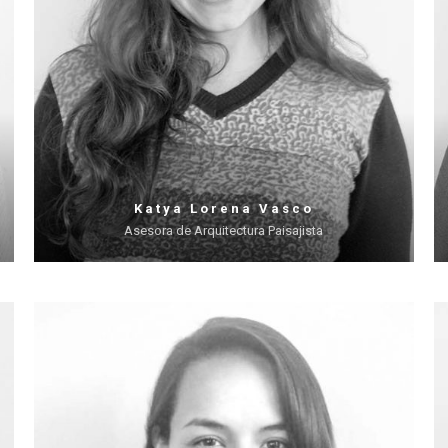
Katya Lorena Vasco
Asesora de Arquitectura Paisajista