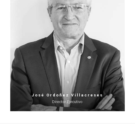
José Ordoñez Villacreses
Director Ejecutivo