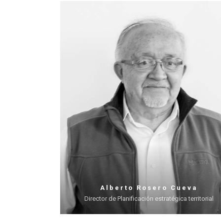
Alberto Rosero Cueva
Director de Planificación estratégica territorial