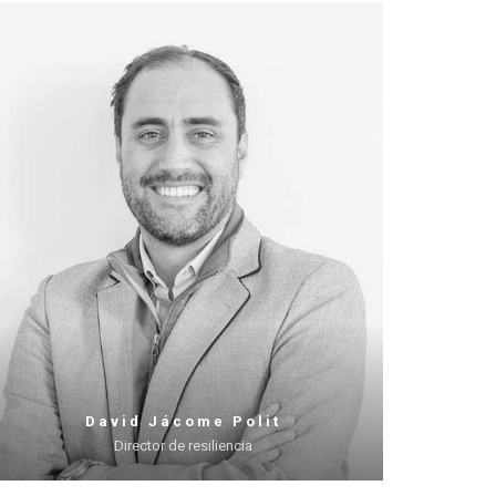
David Jácome Polit
Director de resiliencia