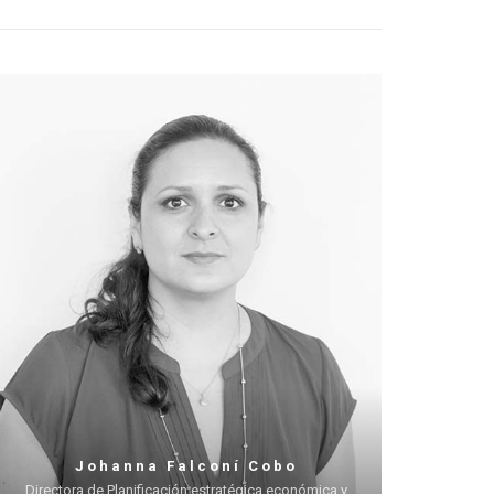
Johanna Falconí Cobo
Directora de Planificación estratégica económica y