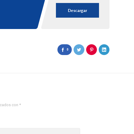
Descargar
0
rcados con
*